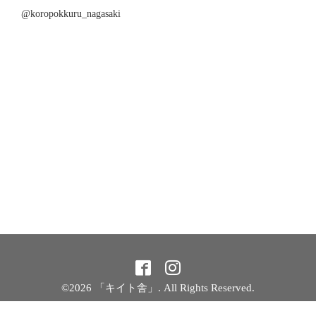
@koropokkuru_nagasaki
©2026
「キイト舎」
. All Rights Reserved.