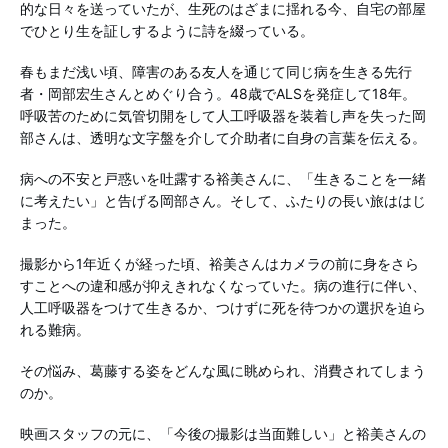
的な日々を送っていたが、生死のはざまに揺れる今、自宅の部屋
でひとり生を証しするように詩を綴っている。
春もまだ浅い頃、障害のある友人を通じて同じ病を生きる先行
者・岡部宏生さんとめぐり合う。48歳でALSを発症して18年。
呼吸苦のために気管切開をして人工呼吸器を装着し声を失った岡
部さんは、透明な文字盤を介して介助者に自身の言葉を伝える。
病への不安と戸惑いを吐露する裕美さんに、「生きることを一緒
に考えたい」と告げる岡部さん。そして、ふたりの長い旅ははじ
まった。
撮影から1年近くが経った頃、裕美さんはカメラの前に身をさら
すことへの違和感が抑えきれなくなっていた。病の進行に伴い、
人工呼吸器をつけて生きるか、つけずに死を待つかの選択を迫ら
れる難病。
その悩み、葛藤する姿をどんな風に眺められ、消費されてしまう
のか。
映画スタッフの元に、「今後の撮影は当面難しい」と裕美さんの