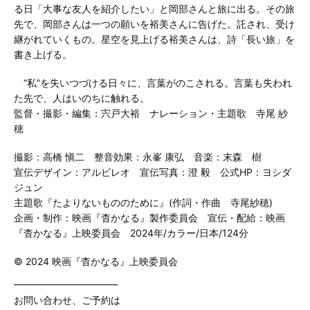
る日「大事な友人を紹介したい」と岡部さんと旅に出る。その旅
先で、岡部さんは一つの願いを裕美さんに告げた。託され、受け
継がれていくもの。星空を見上げる裕美さんは、詩「長い旅」を
書き上げる。
“私”を失いつづける日々に、言葉がのこされる。言葉も失われ
た先で、人はいのちに触れる。
監督・撮影・編集：宍戸大裕 ナレーション・主題歌 寺尾 紗
穂
撮影：高橋 愼二 整音効果：永峯 康弘 音楽：末森 樹
宣伝デザイン：アルビレオ 宣伝写真：澄 毅 公式HP：ヨシダ
ジュン
主題歌『たよりないもののために』(作詞・作曲 寺尾紗穂)
企画・制作：映画『杳かなる』製作委員会 宣伝・配給：映画
『杳かなる』上映委員会 2024年/カラー/日本/124分
© 2024 映画『杳かなる』上映委員会
_________________________
お問い合わせ、ご予約は