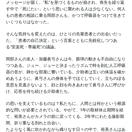
メッセージが届く。“私”を形づくるものが崩され、喪失を繰り返
す中で「死にたい」という思いに襲われる人は少なくない。何人
もの患者の相談に乗る岡部さんも、かつて呼吸器をつけて生きて
いくつもりはなかった。
そんな気持ちを変えたのは、ひとりの先輩患者との出会いだっ
た。「患者の自己決定」という言葉とともに先鋭化しつつあ
る“安楽死・尊厳死”の議論。
岡部さんの友人・加藤眞弓さんは今、眼球の動きも不自由になり
つつある。ジュー、ジューと決まったリズムで時を刻む人工呼吸
器の音が、静かな部屋に響いている。介助者は互いの体温を確か
めあうように、眞弓さんの身体を手でほぐしていく。立ちのぼる
意思を見逃さないよう、顔と顔を向きあわせて眞弓さんに呼びか
け、応答を待ち続ける介助者たち。
の思いを支えているものは？私たちに、人間とは何かという根源
的な問いが必要とされている。やがて、1年の取材休止期間を経
て、裕美さんがカメラの前に戻ってくる。3年半にわたる撮影期
間、折り重なる別れと出会い。
たよりなく風に吹かれながら織りなす日々の中で、裕美さんはあ