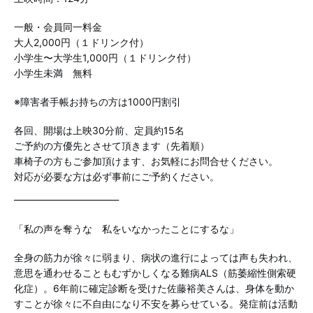
一般・会員同一料金
大人2,000円（１ドリンク付）
小学生〜大学生1,000円（１ドリンク付）
小学生未満 無料
※障害者手帳お持ちの方は1000円割引
各回、開場は上映30分前、定員約15名
ご予約の方優先とさせて頂きます（先着順）
車椅子の方もご参加頂けます、お気軽にお問合せください。
対応が必要な方は必ず事前にご予約ください。
_________________________
「私の声を奪うな 私をいなかったことにするな」
全身の筋力が徐々に弱まり、病状の進行によっては声も失われ、
意思を通わせることもむずかしくなる難病ALS（筋萎縮性側索硬
化症）。6年前に確定診断を受けた佐藤裕美さんは、身体を動か
すことが徐々に不自由になり不安を募らせている。発症前は活動