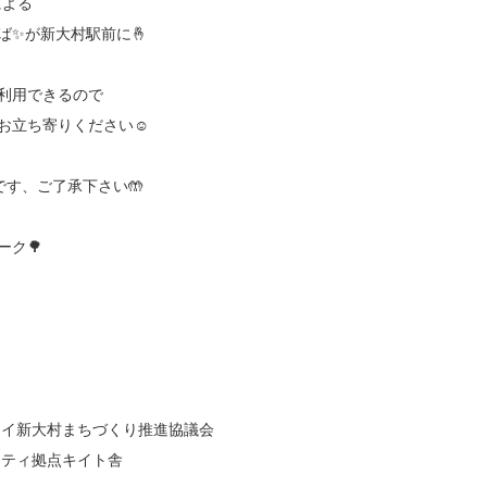
による
ば✨が新大村駅前に🤞
利用できるので
お立ち寄りください☺️
です、ご了承下さい🤲
ーク🌳
ライ新大村まちづくり推進協議会
ニティ拠点キイト舎