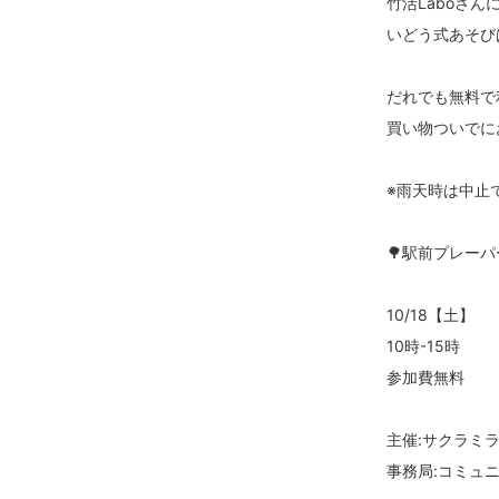
竹活Laboさん
いどう式あそび
だれでも無料で
買い物ついでに
※雨天時は中止
🌳駅前プレーパ
10/18【土】
10時-15時
参加費無料
主催:サクラミ
事務局:コミュ