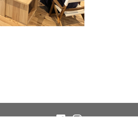
©2026
「キイト舎」
. All Rights Reserved.