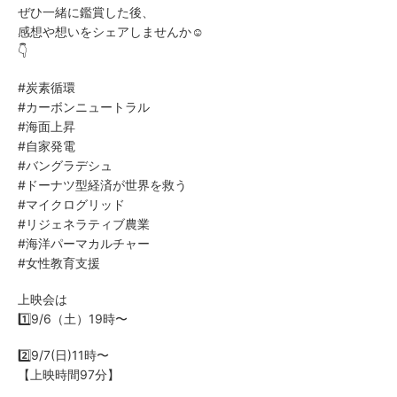
ぜひ一緒に鑑賞した後、
感想や想いをシェアしませんか☺️
👇
#炭素循環
#カーボンニュートラル
#海面上昇
#自家発電
#バングラデシュ
#ドーナツ型経済が世界を救う
#マイクログリッド
#リジェネラティブ農業
#海洋パーマカルチャー
#女性教育支援
上映会は
1️⃣9/6（土）19時〜
2️⃣9/7(日)11時〜
【上映時間97分】