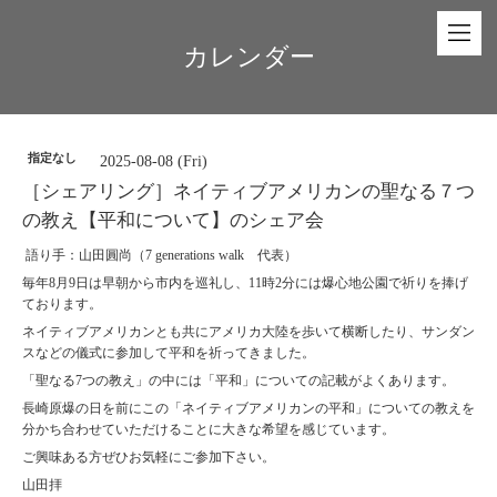
カレンダー
指定なし
2025-08-08 (Fri)
［シェアリング］ネイティブアメリカンの聖なる７つ
の教え【平和について】のシェア会
語り手：山田圓尚（7 generations walk 代表）
毎年8月9日は早朝から市内を巡礼し、11時2分には爆心地公園で祈りを捧げ
ております。
ネイティブアメリカンとも共にアメリカ大陸を歩いて横断したり、サンダン
スなどの儀式に参加して平和を祈ってきました。
「聖なる7つの教え」の中には「平和」についての記載がよくあります。
長崎原爆の日を前にこの「ネイティブアメリカンの平和」についての教えを
分かち合わせていただけることに大きな希望を感じています。
ご興味ある方ぜひお気軽にご参加下さい。
山田拝